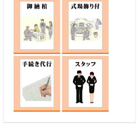
骨箱
枕飾りセット
納棺の儀
式場飾付け
死亡届・火葬申込み手続き
案内スタッフ