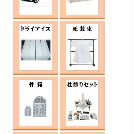
霊柩車
お棺
ドライアイス
死装束